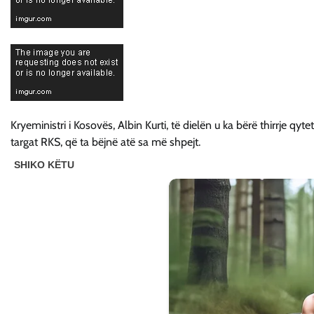
Kryeministri i Kosovës, Albin Kurti, të dielën u ka bërë thirrje qyt
targat RKS, që ta bëjnë atë sa më shpejt.