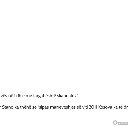
ovës në lidhje me targat është skandaloz”.
r Stano ka thënë se “sipas marrëveshjes së viti 2011 Kosova ka të dr