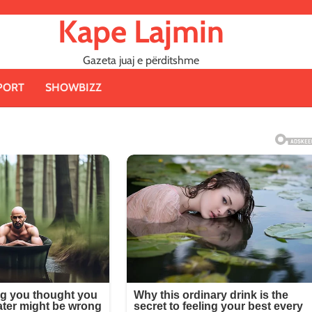
Kape Lajmin
Gazeta juaj e përditshme
PORT
SHOWBIZZ