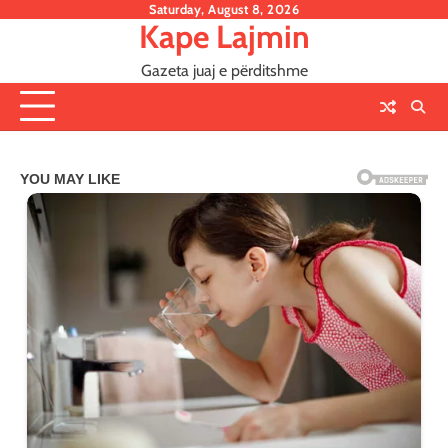
Skip
Saturday, August 8, 2026
Kape Lajmin
to
content
Gazeta juaj e përditshme