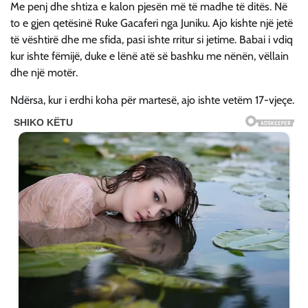
Me penj dhe shtiza e kalon pjesën më të madhe të ditës. Në
to e gjen qetësinë Ruke Gacaferi nga Juniku. Ajo kishte një jetë
të vështirë dhe me sfida, pasi ishte rritur si jetime. Babai i vdiq
kur ishte fëmijë, duke e lënë atë së bashku me nënën, vëllain
dhe një motër.
Ndërsa, kur i erdhi koha për martesë, ajo ishte vetëm 17-vjeçe.