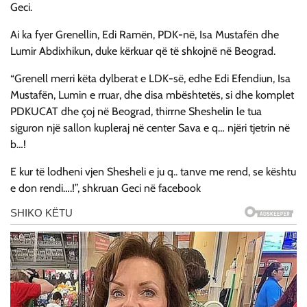
Geci.
Ai ka fyer Grenellin, Edi Ramën, PDK-në, Isa Mustafën dhe
Lumir Abdixhikun, duke kërkuar që të shkojnë në Beograd.
“Grenell merri këta dylberat e LDK-së, edhe Edi Efendiun, Isa
Mustafën, Lumin e rruar, dhe disa mbështetës, si dhe komplet
PDKUCAT dhe çoj në Beograd, thirrne Sheshelin le tua
siguron një sallon kupleraj në center Sava e q… njëri tjetrin në
b…!
E kur të lodheni vjen Shesheli e ju q.. tanve me rend, se kështu
e don rendi….!”, shkruan Geci në facebook