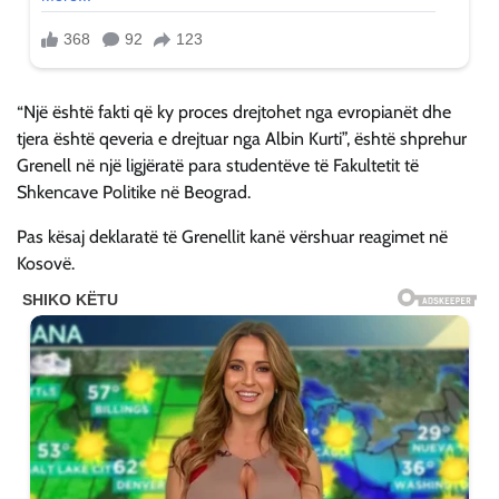
“Një është fakti që ky proces drejtohet nga evropianët dhe
tjera është qeveria e drejtuar nga Albin Kurti”, është shprehur
Grenell në një ligjëratë para studentëve të Fakultetit të
Shkencave Politike në Beograd.
Pas kësaj deklaratë të Grenellit kanë vërshuar reagimet në
Kosovë.