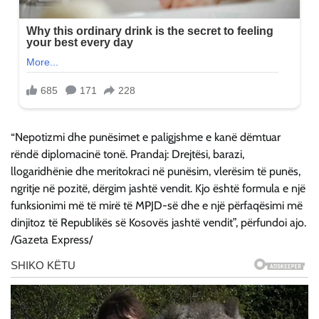
“Nepotizmi dhe punësimet e paligjshme e kanë dëmtuar
rëndë diplomacinë tonë. Prandaj: Drejtësi, barazi,
llogaridhënie dhe meritokraci në punësim, vlerësim të punës,
ngritje në pozitë, dërgim jashtë vendit. Kjo është formula e një
funksionimi më të mirë të MPJD-së dhe e një përfaqësimi më
dinjitoz të Republikës së Kosovës jashtë vendit”, përfundoi ajo.
/Gazeta Express/