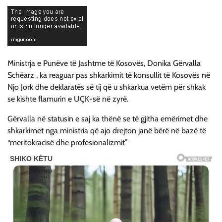
Ministrja e Punëve të Jashtme të Kosovës, Donika Gërvalla
Schëarz , ka reaguar pas shkarkimit të konsullit të Kosovës në
Njo Jork dhe deklaratës së tij që u shkarkua vetëm për shkak
se kishte flamurin e UÇK-së në zyrë.
Gërvalla në statusin e saj ka thënë se të gjitha emërimet dhe
shkarkimet nga ministria që ajo drejton janë bërë në bazë të
“meritokracisë dhe profesionalizmit”