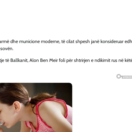
e armë dhe municione moderne, të cilat shpesh janë konsideruar edh
osovën.
të Ballkanit, Alon Ben Meir foli për shtrirjen e ndikimit rus në kët