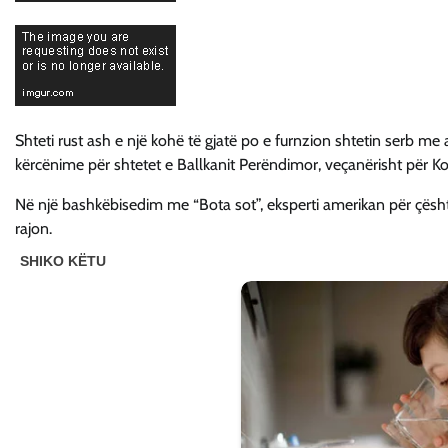
Shteti rust ash e një kohë të gjatë po e furnzion shtetin serb m
kërcënime për shtetet e Ballkanit Perëndimor, veçanërisht për K
Në një bashkëbisedim me “Bota sot”, eksperti amerikan për çështje 
rajon.