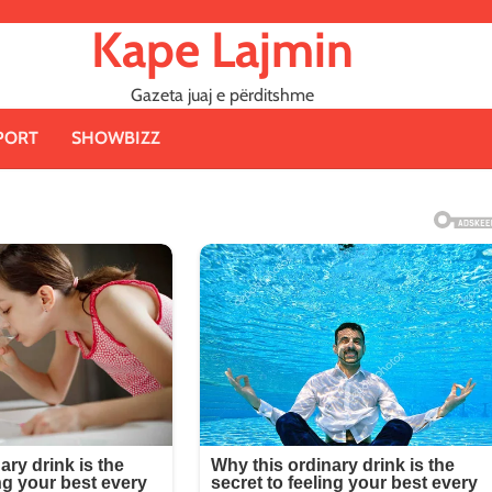
Kape Lajmin
Gazeta juaj e përditshme
PORT
SHOWBIZZ