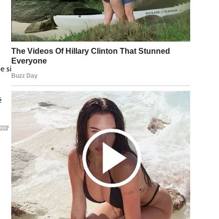
e si
ë