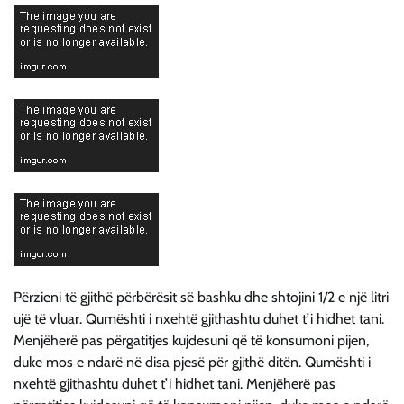
Përzieni të gjithë përbërësit së bashku dhe shtojini 1/2 e një litri
ujë të vluar. Qumështi i nxehtë gjithashtu duhet t’i hidhet tani.
Menjëherë pas përgatitjes kujdesuni që të konsumoni pijen,
duke mos e ndarë në disa pjesë për gjithë ditën. Qumështi i
nxehtë gjithashtu duhet t’i hidhet tani. Menjëherë pas