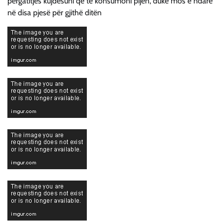
përgatitjes kujdesuni që të konsumoni pijen, duke mos e ndarë
në disa pjesë për gjithë ditën