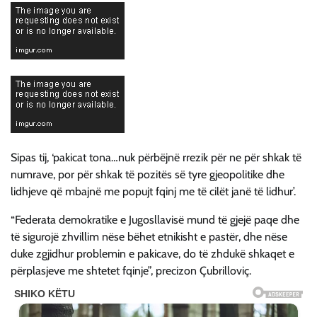
Sipas tij, ‘pakicat tona…nuk përbëjnë rrezik për ne për shkak të
numrave, por për shkak të pozitës së tyre gjeopolitike dhe
lidhjeve që mbajnë me popujt fqinj me të cilët janë të lidhur’.
“Federata demokratike e Jugosllavisë mund të gjejë paqe dhe
të sigurojë zhvillim nëse bëhet etnikisht e pastër, dhe nëse
duke zgjidhur problemin e pakicave, do të zhdukë shkaqet e
përplasjeve me shtetet fqinje”, precizon Çubrilloviç.