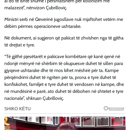
ai do të ishte shumë i përshtatshëm për kolonizim me
malazezë”, nënvizon Çubrilloviç.
Ministri serb në Qeverinë jugosllave nuk mjaftohet vetëm me
dëbim përmes operacioneve ushtarake.
Në dokument, ai sugjeron që pakicat të zhvishen nga të gjitha
të drejtat e tyre.
“Të gjithë pjesëtarët e pakicave kombëtare që kanë qenë në
ndonjë mënyrë në shërbim të okupuesve duhet të sillen para
gjyqeve ushtarake dhe të mos kihet mëshirë për ta. Kampe
përqëndrimi duhet të ngriten për ta, prona e tyre duhet të
konfiskohet, familjet e tyre duhet të vendosen në kampe, dhe
në mundësinë e parë, ato duhet të dëbohen në shtetet e tyre
nacionale”, shkruan Çubrilloviç.