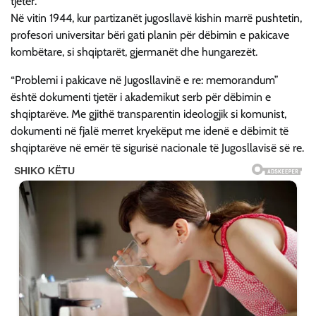
tjetër.
Në vitin 1944, kur partizanët jugosllavë kishin marrë pushtetin,
profesori universitar bëri gati planin për dëbimin e pakicave
kombëtare, si shqiptarët, gjermanët dhe hungarezët.
“Problemi i pakicave në Jugosllavinë e re: memorandum”
është dokumenti tjetër i akademikut serb për dëbimin e
shqiptarëve. Me gjithë transparentin ideologjik si komunist,
dokumenti në fjalë merret kryekëput me idenë e dëbimit të
shqiptarëve në emër të sigurisë nacionale të Jugosllavisë së re.