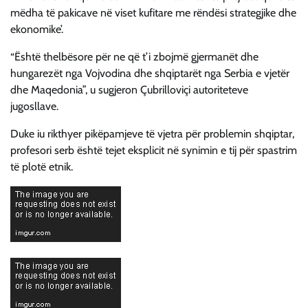
mëdha të pakicave në viset kufitare me rëndësi strategjike dhe
ekonomike’.
“Është thelbësore për ne që t’i zbojmë gjermanët dhe
hungarezët nga Vojvodina dhe shqiptarët nga Serbia e vjetër
dhe Maqedonia”, u sugjeron Çubrilloviçi autoriteteve
jugosllave.
Duke iu rikthyer pikëpamjeve të vjetra për problemin shqiptar,
profesori serb është tejet eksplicit në synimin e tij për spastrim
të plotë etnik.