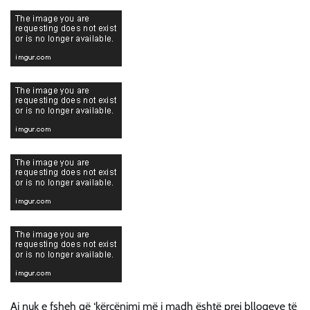
Ai nuk e fsheh që ‘kërcënimi më i madh është prej blloqeve të