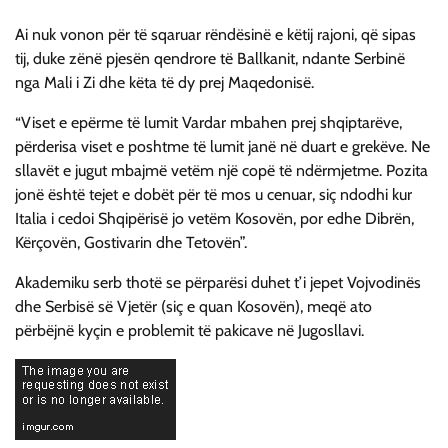
Ai nuk vonon për të sqaruar rëndësinë e këtij rajoni, që sipas
tij, duke zënë pjesën qendrore të Ballkanit, ndante Serbinë
nga Mali i Zi dhe këta të dy prej Maqedonisë.
“Viset e epërme të lumit Vardar mbahen prej shqiptarëve,
përderisa viset e poshtme të lumit janë në duart e grekëve. Ne
sllavët e jugut mbajmë vetëm një copë të ndërmjetme. Pozita
jonë është tejet e dobët për të mos u cenuar, siç ndodhi kur
Italia i cedoi Shqipërisë jo vetëm Kosovën, por edhe Dibrën,
Kërçovën, Gostivarin dhe Tetovën”.
Akademiku serb thotë se përparësi duhet t’i jepet Vojvodinës
dhe Serbisë së Vjetër (siç e quan Kosovën), meqë ato
përbëjnë kyçin e problemit të pakicave në Jugosllavi.