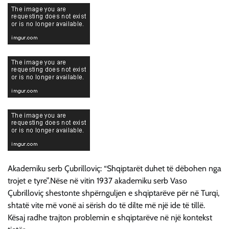
Akademiku serb Çubrilloviç: “Shqiptarët duhet të dëbohen nga
trojet e tyre”.Nëse në vitin 1937 akademiku serb Vaso
Çubrilloviç shestonte shpërnguljen e shqiptarëve për në Turqi,
shtatë vite më vonë ai sërish do të dilte më një ide të tillë.
Kësaj radhe trajton problemin e shqiptarëve në një kontekst