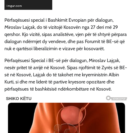
Përfaqësuesi special i Bashkimit Evropian për dialogun,
Miroslav Lajçak, do të vizitojë Kosovën nga 27 deri më 29
qershor. Kjo vizitë, sipas analistëve, vjen për të shtyrë përpara
dialogun ndërmjet dy vendeve, dhe pas Forumit të BE-së që
nuk e qartësoi liberalizimin e vizave për kosovarët.
Përfaqësuesi Special i BE-së për dialogun, Miroslav Lajçak,
nesër pritet të arrijë në Kosovë. Sipas njoftimit të Zyrës së BE-
së në Kosovë, Lajçak do të takohet me kryeministrin Albin
Kurti, si dhe me liderë të partive kryesore opozitare dhe
përfaqësues të bashkësisë ndërkombëtare në Kosovë.