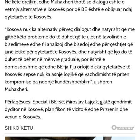
Në këtë drejtim, edhe Muhaxheri thotë se dialogu është e
vetmja alternativë e Kosovës por që BE është e obliguar ndaj
qytetarëve të Kosovës.
“Kosova nuk ka alternativ përveç dialogut dhe natyrisht që me
gjithë këto probleme do të duhet që të ulet në tavolinën e
bisedimeve edhe t’i analizoj dhe bisedoj edhe për çështjet që
janë jetike për qytetarët e Kosovës, dhe natyrisht që kjo do të
duhet të bëhet në mënyrë graduale, por është e
domosdoshme që edhe BE-ja t’ju orfojë dicka qytetarëve të
Kosovës sepse nuk ka asnjë logjikë që vazhdimisht të priten
kompromise pa ndonjë kundërshpërblim”, u shpreh
Muhaxheri.
Përfaqësuesi Special i BE-së, Miroslav Lajçak, gjatë qëndrimit
dyditor në Kosovë, planifikon të vizitojë edhe Prizrenin dhe
veriun e Kosovës.