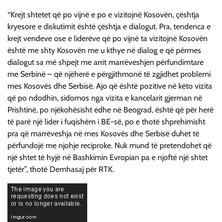
“Krejt shtetet që po vijnë e po e vizitojnë Kosovën, çështja
kryesore e diskutimit është çështja e dialogut. Pra, tendenca e
krejt vendeve ose e liderëve që po vijnë ta vizitojnë Kosovën
është me shty Kosovën me u kthye në dialog e që përmes
dialogut sa më shpejt me arrit marrëveshjen përfundimtare
me Serbinë – që njëherë e përgjithmonë të zgjidhet problemi
mes Kosovës dhe Serbisë. Ajo që është pozitive në këto vizita
që po ndodhin, sidomos nga vizita e kancelarit gjerman në
Prishtinë, po njëkohësisht edhe në Beograd, është që për herë
të parë një lider i fuqishëm i BE-së, po e thotë shprehimisht
pra që marrëveshja në mes Kosovës dhe Serbisë duhet të
përfundojë me njohje reciproke. Nuk mund të pretendohet që
një shtet të hyjë në Bashkimin Evropian pa e njoftë një shtet
tjetër”, thotë Demhasaj për RTK.