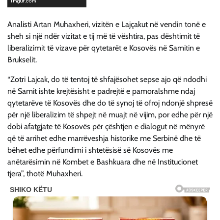
Analisti Artan Muhaxheri, vizitën e Lajçakut në vendin tonë e
sheh si një ndër vizitat e tij më të vështira, pas dështimit të
liberalizimit të vizave për qytetarët e Kosovës në Samitin e
Brukselit.
“Zotri Lajcak, do të tentoj të shfajësohet sepse ajo që ndodhi
në Samit ishte krejtësisht e padrejtë e pamoralshme ndaj
qytetarëve të Kosovës dhe do të synoj të ofroj ndonjë shpresë
për një liberalizim të shpejt në muajt në vijim, por edhe për një
dobi afatgjate të Kosovës për çështjen e dialogut në mënyrë
që të arrihet edhe marrëveshja historike me Serbinë dhe të
bëhet edhe përfundimi i shtetësisë së Kosovës me
anëtarësimin në Kombet e Bashkuara dhe në Institucionet
tjera”, thotë Muhaxheri.