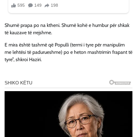
Shumë prapa po na ktheni. Shumë kohë e humbur për shkak
të kauzave të rrejshme.
E mira është tashmë që Populli (termi i tyre për manipulim
me lehtësi të padurueshme) po e heton mashtrimin frapant të
tyre”, shkroi Haziri.