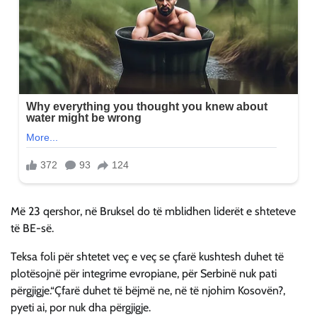
Më 23 qershor, në Bruksel do të mblidhen liderët e shteteve
të BE-së.
Teksa foli për shtetet veç e veç se çfarë kushtesh duhet të
plotësojnë për integrime evropiane, për Serbinë nuk pati
përgjigje.“Çfarë duhet të bëjmë ne, në të njohim Kosovën?,
pyeti ai, por nuk dha përgjigje.