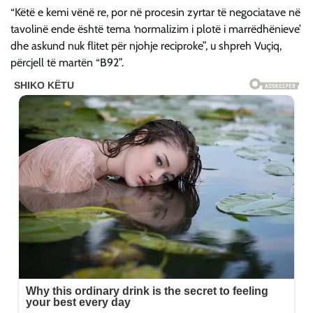
“Këtë e kemi vënë re, por në procesin zyrtar të negociatave në
tavolinë ende është tema ‘normalizim i plotë i marrëdhënieve’
dhe askund nuk flitet për njohje reciproke”, u shpreh Vuçiq,
përcjell të martën “B92”.