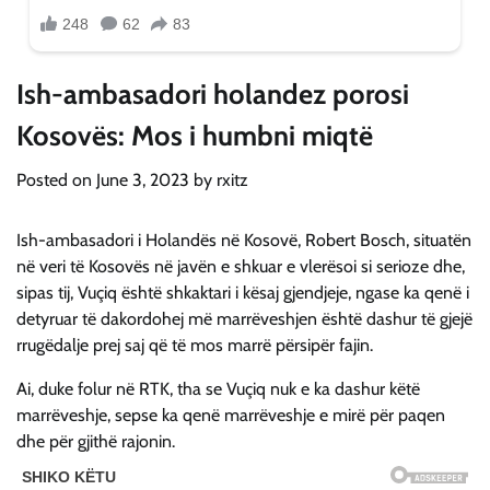
Ish-ambasadori holandez porosi
Kosovës: Mos i humbni miqtë
Posted on
June 3, 2023
by
rxitz
Ish-ambasadori i Holandës në Kosovë, Robert Bosch, situatën
në veri të Kosovës në javën e shkuar e vlerësoi si serioze dhe,
sipas tij, Vuçiq është shkaktari i kësaj gjendjeje, ngase ka qenë i
detyruar të dakordohej më marrëveshjen është dashur të gjejë
rrugëdalje prej saj që të mos marrë përsipër fajin.
Ai, duke folur në RTK, tha se Vuçiq nuk e ka dashur këtë
marrëveshje, sepse ka qenë marrëveshje e mirë për paqen
dhe për gjithë rajonin.