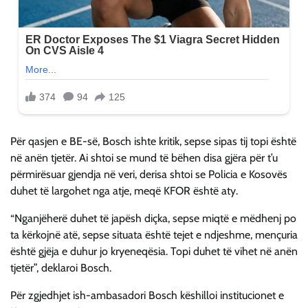
Për qasjen e BE-së, Bosch ishte kritik, sepse sipas tij topi është
në anën tjetër. Ai shtoi se mund të bëhen disa gjëra për t’u
përmirësuar gjendja në veri, derisa shtoi se Policia e Kosovës
duhet të largohet nga atje, meqë KFOR është aty.
“Nganjëherë duhet të japësh diçka, sepse miqtë e mëdhenj po
ta kërkojnë atë, sepse situata është tejet e ndjeshme, mençuria
është gjëja e duhur jo kryeneqësia. Topi duhet të vihet në anën
tjetër”, deklaroi Bosch.
Për zgjedhjet ish-ambasadori Bosch këshilloi institucionet e