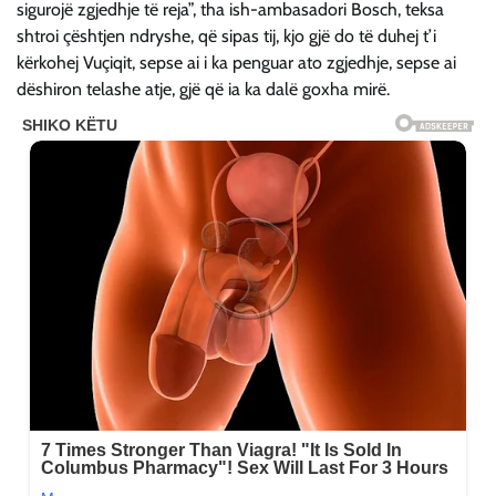
sigurojë zgjedhje të reja”, tha ish-ambasadori Bosch, teksa
shtroi çështjen ndryshe, që sipas tij, kjo gjë do të duhej t’i
kërkohej Vuçiqit, sepse ai i ka penguar ato zgjedhje, sepse ai
dëshiron telashe atje, gjë që ia ka dalë goxha mirë.