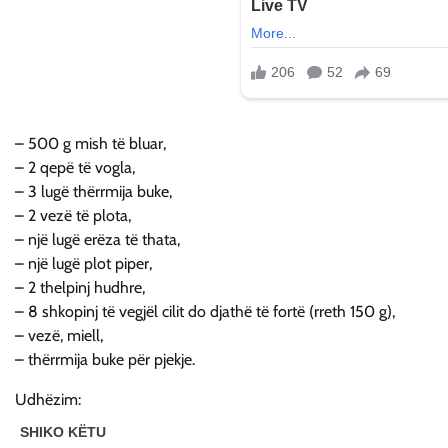
– 500 g mish të bluar,
– 2 qepë të vogla,
– 3 lugë thërrmija buke,
– 2 vezë të plota,
– një lugë erëza të thata,
– një lugë plot piper,
– 2 thelpinj hudhre,
– 8 shkopinj të vegjël cilit do djathë të fortë (rreth 150 g),
– vezë, miell,
– thërrmija buke për pjekje.
Udhëzim: