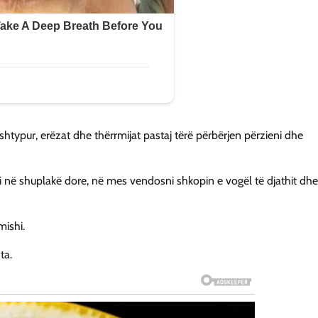
 shtypur, erëzat dhe thërrmijat pastaj tërë përbërjen përzieni dhe
ni në shuplakë dore, në mes vendosni shkopin e vogël të djathit dhe
mishi.
ta.