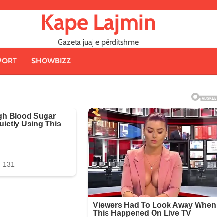
Kape Lajmin
Gazeta juaj e përditshme
PORT
SHOWBIZZ