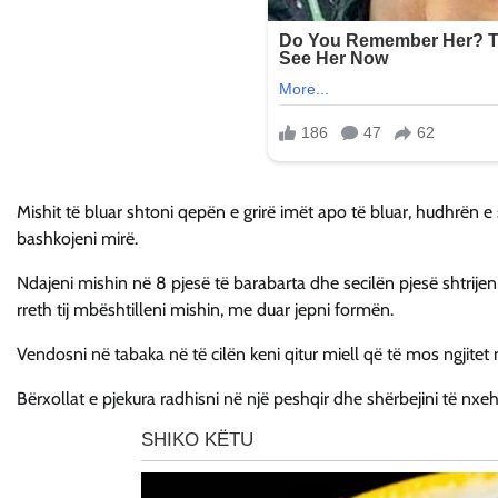
Mishit të bluar shtoni qepën e grirë imët apo të bluar, hudhrën e
bashkojeni mirë.
Ndajeni mishin në 8 pjesë të barabarta dhe secilën pjesë shtrije
rreth tij mbështilleni mishin, me duar jepni formën.
Vendosni në tabaka në të cilën keni qitur miell që të mos ngjitet 
Bërxollat e pjekura radhisni në një peshqir dhe shërbejini të nxeh