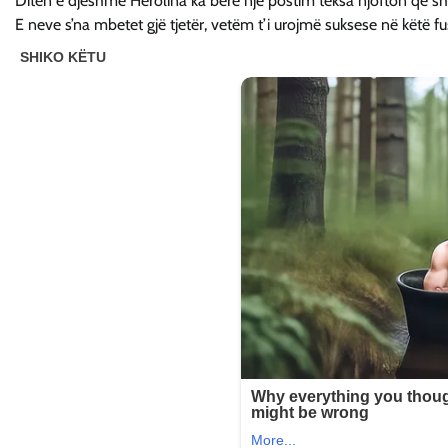
Ditën e djeshme Herolina ka bërë një postim teksa njofton që sh
E neve s’na mbetet gjë tjetër, vetëm t’i urojmë suksese në këtë f