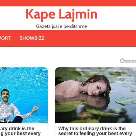
Kape Lajmin
Gazeta juaj e përditshme
PORT
SHOWBIZZ