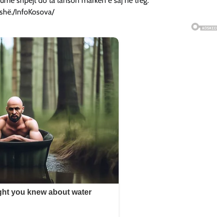
ume shpejt do ta lanson markën e saj në treg.
ushë./InfoKosova/