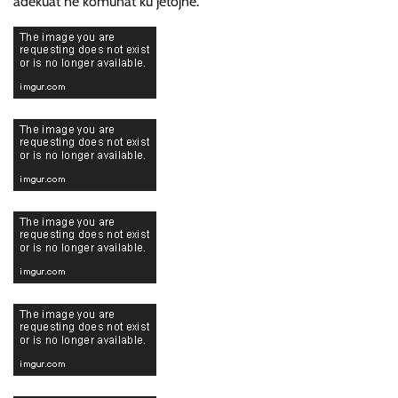
adekuat ne komunat ku jetojnë.