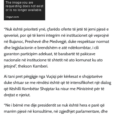
“Nuk është prioriteti ynë, çfarëdo oferte të jetë të jemi pjesë e
qeverisë, por që të kemi integrim në institucionet që veprojnë
në Bujanoc, Preshevë dhe Medvegjë, duke respektuar normat
dhe legjislacionin e brendshëm e atë ndërkombtar, i cili
garanton participim adekuat, të barabartë të pakicave
nacionale në institucione të shtetit në ato komunat ku ato
jetojnë”, thekson Kamberi.
Ai tani pret përgjigje nga Vuçiqi për kërkesat e shqiptarëve
duke shtuar se me rëndësi është që të intensifikohet një dialog
që Këshilli Kombëtar Shqiptar ka nisur me Ministrinë për të
drejtat e njeriut.
“Ne i bëmë me dije presidentit se nuk është hera e parë që
marrim pjesë në konsultime, në zgjedhjet parlamentare, dhe