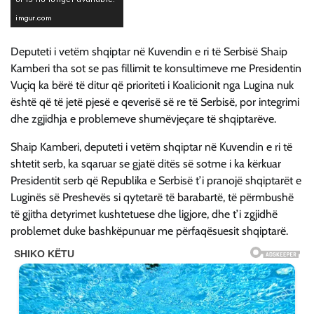
Deputeti i vetëm shqiptar në Kuvendin e ri të Serbisë Shaip
Kamberi tha sot se pas fillimit te konsultimeve me Presidentin
Vuçiq ka bërë të ditur që prioriteti i Koalicionit nga Lugina nuk
është që të jetë pjesë e qeverisë së re të Serbisë, por integrimi
dhe zgjidhja e problemeve shumëvjeçare të shqiptarëve.
Shaip Kamberi, deputeti i vetëm shqiptar në Kuvendin e ri të
shtetit serb, ka sqaruar se gjatë ditës së sotme i ka kërkuar
Presidentit serb që Republika e Serbisë t’i pranojë shqiptarët e
Luginës së Preshevës si qytetarë të barabartë, të përmbushë
të gjitha detyrimet kushtetuese dhe ligjore, dhe t’i zgjidhë
problemet duke bashkëpunuar me përfaqësuesit shqiptarë.