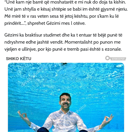
“Unë kam nje barrë që moshatarët e mi nuk do doja ta kishin.
Unë jam shtylla e kësaj shtëpie se babi im është gjysmë njeriu.
Më mirë të v ras veten sesa të jetoj kështu, por s’kam ku lë
prindërit….”, shprehet Gëzimi mes l otëve.
Gëzimi ka braktίsur studimet dhe ka t entuar të bëjë punë të
ndryshme edhe jashtë vendit. Momentalisht po punon me
vjeljen e ullinjve, por kjo punë e tremb pasi është s ezonale.