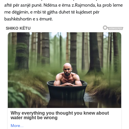
aftë për asnjë punë. Ndërsa e ëma z.Rajmonda, ka prob leme
me dëgjimin, e mbi të gjitha duhet të kujdeset për
bashkëshortin e s ëmurë.