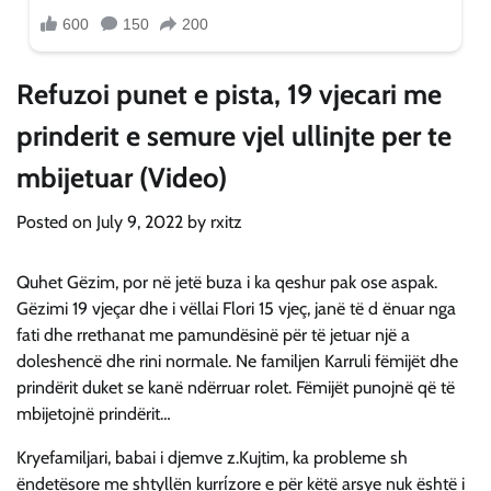
Refuzoi punet e pista, 19 vjecari me
prinderit e semure vjel ullinjte per te
mbijetuar (Video)
Posted on
July 9, 2022
by
rxitz
Quhet Gëzim, por në jetë buza i ka qeshur pak ose aspak.
Gëzimi 19 vjeçar dhe i vëllai Flori 15 vjeç, janë të d ënuar nga
fati dhe rrethanat me pamundësinë për të jetuar një a
doleshencë dhe rini normale. Ne familjen Karruli fëmijët dhe
prindërit duket se kanë ndërruar rolet. Fëmijët punojnë që të
mbijetojnë prindërit…
Kryefamiljari, babai i djemve z.Kujtim, ka probleme sh
ëndetësore me shtyllën kurrίzore e për këtë arsye nuk është i