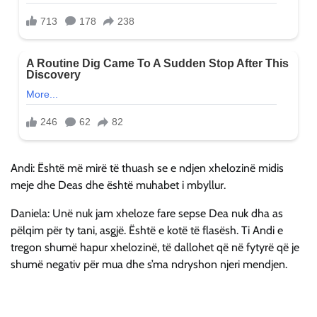
Andi: Është më mirë të thuash se e ndjen xhelozinë midis
meje dhe Deas dhe është muhabet i mbyllur.
Daniela: Unë nuk jam xheloze fare sepse Dea nuk dha as
pëlqim për ty tani, asgjë. Është e kotë të flasësh. Ti Andi e
tregon shumë hapur xhelozinë, të dallohet që në fytyrë që je
shumë negativ për mua dhe s’ma ndryshon njeri mendjen.