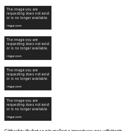
Gjithashtu thuhet se për mallrat e importuara nga udhëtarët