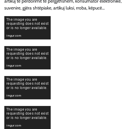
artikuj të përdorimit të përgjithshëm, konsumator elektronikë,
suvenire, gjëra shtëpiake, artikuj luksi, rroba, këpucë…