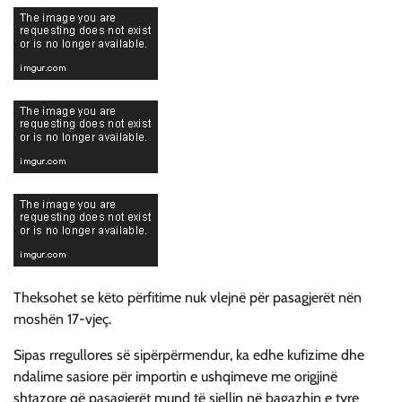
Theksohet se këto përfitime nuk vlejnë për pasagjerët nën
moshën 17-vjeç.
Sipas rregullores së sipërpërmendur, ka edhe kufizime dhe
ndalime sasiore për importin e ushqimeve me origjinë
shtazore që pasagjerët mund të sjellin në bagazhin e tyre