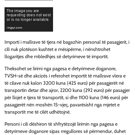
Importi i mallrave të tjera në bagazhin personal të pasagjerit, i
cili nuk plotëson kushtet e mësipërme, i nënshtrohet
llogaritjes dhe mbledhjes së detyrimeve të importit.
Theksohet se lirimi nga pagesa e detyrimeve doganore,
TVSH-së dhe akcizës i referohet importit të mallrave vlera e
të cilave nuk kalon 3200 kuna (425 euro) për pasagjerët në
transportin detar dhe ajror, 2200 kuna (292 euro) për pasagjer
për llojet e tjera të transportit, si dhe 1100 kuna (146 euro) për
pasagjerët nën moshën 15-vjeç, pavarësisht nga mjetet e
transportit me të cilët udhëtojnë.
Personi i cili dëshiron të shfrytëzojë lirimin nga pagesa e
detyrimeve doganore sipas rregullores së përmendur, duhet