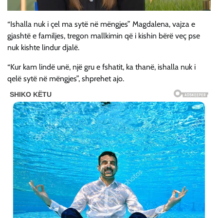
“Ishalla nuk i çel ma sytë në mëngjes” Magdalena, vajza e
gjashtë e familjes, tregon mallkimin që i kishin bërë veç pse
nuk kishte lindur djalë.
“Kur kam lindë unë, një gru e fshatit, ka thanë, ishalla nuk i
qelë sytë në mëngjes”, shprehet ajo.