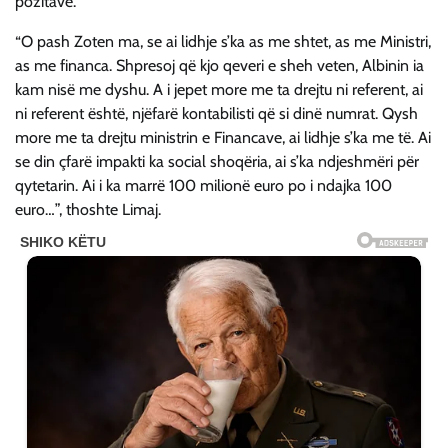
pozitave.
“O pash Zoten ma, se ai lidhje s’ka as me shtet, as me Ministri,
as me financa. Shpresoj që kjo qeveri e sheh veten, Albinin ia
kam nisë me dyshu. A i jepet more me ta drejtu ni referent, ai
ni referent është, njëfarë kontabilisti që si dinë numrat. Qysh
more me ta drejtu ministrin e Financave, ai lidhje s’ka me të. Ai
se din çfarë impakti ka social shoqëria, ai s’ka ndjeshmëri për
qytetarin. Ai i ka marrë 100 milionë euro po i ndajka 100
euro…”, thoshte Limaj.