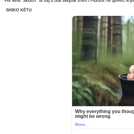
Për këtë “aksion” të saj u duk skeptik shefi i Muratit në qeveri, kry