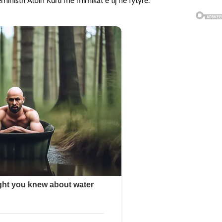
eministri Albin Kurti me mimikat e tij në fytyrë.