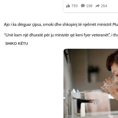
Ajo i ka dërguar çipsa, smoki dhe shkopinj të njelmët ministrit Mur
“Unë kam një dhuratë për ju ministër që keni fyer veteranët”, i tha 