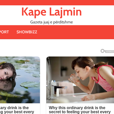
Kape Lajmin
Gazeta juaj e përditshme
PORT
SHOWBIZZ