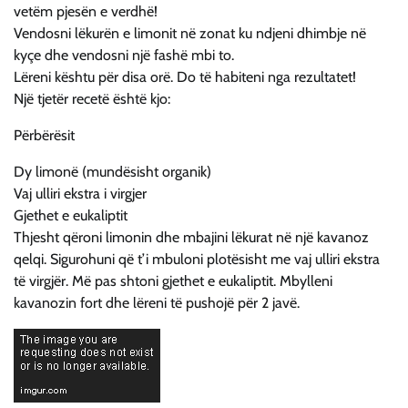
vetëm pjesën e verdhë!
Vendosni lëkurën e limonit në zonat ku ndjeni dhimbje në
kyçe dhe vendosni një fashë mbi to.
Lëreni kështu për disa orë. Do të habiteni nga rezultatet!
Një tjetër recetë është kjo:
Përbërësit
Dy limonë (mundësisht organik)
Vaj ulliri ekstra i virgjer
Gjethet e eukaliptit
Thjesht qëroni limonin dhe mbajini lëkurat në një kavanoz
qelqi. Sigurohuni që t’i mbuloni plotësisht me vaj ulliri ekstra
të virgjër. Më pas shtoni gjethet e eukaliptit. Mbylleni
kavanozin fort dhe lëreni të pushojë për 2 javë.