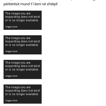
përbërësit mund t’i keni në shtëpi!