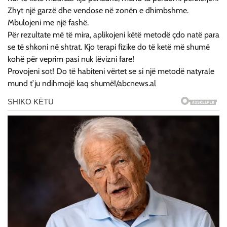
Zhyt një garzë dhe vendose në zonën e dhimbshme.
Mbulojeni me një fashë.
Për rezultate më të mira, aplikojeni këtë metodë çdo natë para
se të shkoni në shtrat. Kjo terapi fizike do të ketë më shumë
kohë për veprim pasi nuk lëvizni fare!
Provojeni sot! Do të habiteni vërtet se si një metodë natyrale
mund t’ju ndihmojë kaq shumë!/abcnews.al