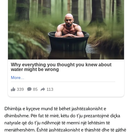
Dhimbja e kyçeve mund të bëhet jashtëzakonisht e
dhimbshme. Për fat të mirë, këtu do t’ju prezantojmë diçka
natyrale që do t’ju ndihmojë të merrni një lehtësim të
menjëhershëm. Është jashtëzakonisht e thjeshtë dhe të gjithë