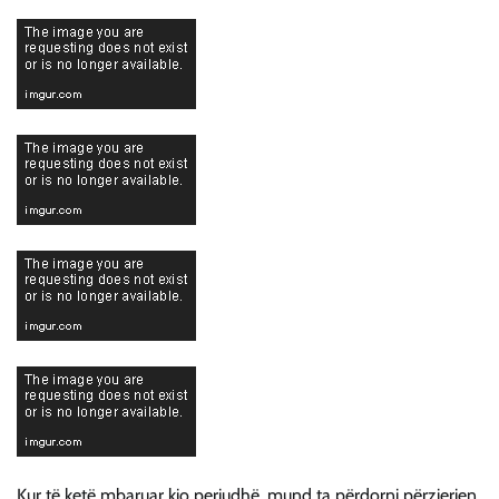
Kur të ketë mbaruar kjo periudhë, mund ta përdorni përzierjen.