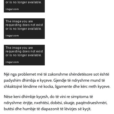
Një nga problemet më të zakonshme shëndetësore sot është
padyshim dhimbja e kyçeve. Gjendje të ndryshme mund të
shkaktojnë lëndime në kocka, ligamente dhe kërc rreth kyçeve.
Nëse keni dhimbje kyçesh, do të vini re simptoma të
ndryshme: ënjtje, nxehtësi, dobësi, skuqje, paqëndrueshmëri,
butësi dhe humbje të diapazonit të lëvizjes së kyçit.