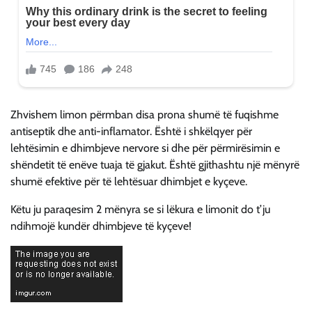
Zhvishem limon përmban disa prona shumë të fuqishme
antiseptik dhe anti-inflamator. Është i shkëlqyer për
lehtësimin e dhimbjeve nervore si dhe për përmirësimin e
shëndetit të enëve tuaja të gjakut. Është gjithashtu një mënyrë
shumë efektive për të lehtësuar dhimbjet e kyçeve.
Këtu ju paraqesim 2 mënyra se si lëkura e limonit do t’ju
ndihmojë kundër dhimbjeve të kyçeve!