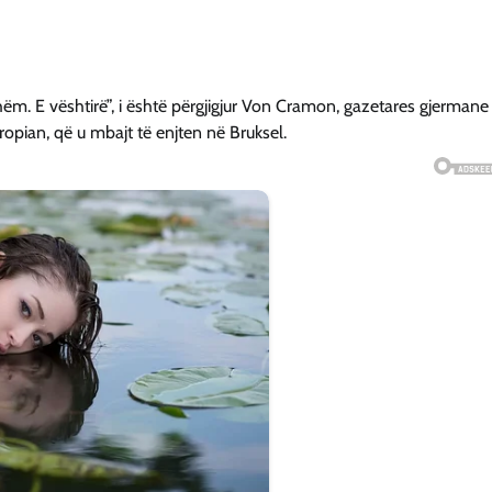
dshëm. E vështirë”, i është përgjigjur Von Cramon, gazetares gjermane
ropian, që u mbajt të enjten në Bruksel.