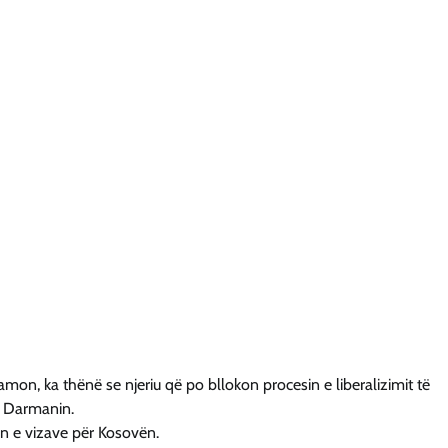
on, ka thënë se njeriu që po bllokon procesin e liberalizimit të
d Darmanin.
n e vizave për Kosovën.