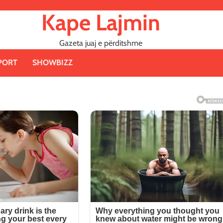
Kape Lajmin
Gazeta juaj e përditshme
PORT
SHOWBIZZ