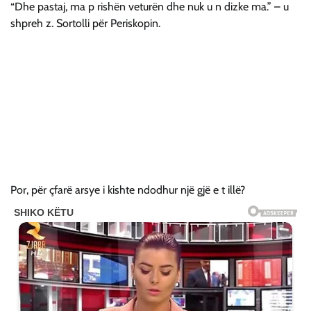
“Dhe pastaj, ma p rishën veturën dhe nuk u n dizke ma.” – u
shpreh z. Sortolli për Periskopin.
Por, për çfarë arsye i kishte ndodhur një gjë e t illë?