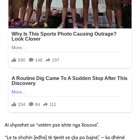
Ai shprehet se “vetëm pse ishte nga Kosova”.
“Le ta shohin [edhe] të tjerët se çka po bajnë,” – ka dhënë