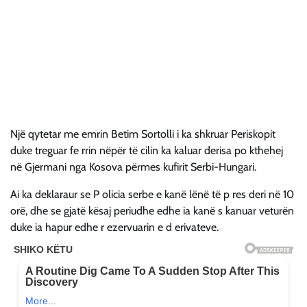
Një qytetar me emrin Betim Sortolli i ka shkruar Periskopit
duke treguar fe rrin nëpër të cilin ka kaluar derisa po kthehej
në Gjermani nga Kosova përmes kufirit Serbi-Hungari.
Ai ka deklaraur se P olicia serbe e kanë lënë të p res deri në 10
orë, dhe se gjatë kësaj periudhe edhe ia kanë s kanuar veturën
duke ia hapur edhe r ezervuarin e d erivateve.