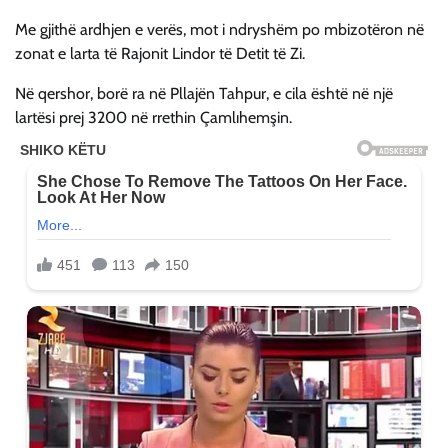
Me gjithë ardhjen e verës, mot i ndryshëm po mbizotëron në
zonat e larta të Rajonit Lindor të Detit të Zi.
Në qershor, borë ra në Pllajën Tahpur, e cila është në një
lartësi prej 3200 në rrethin Çamlıhemşin.