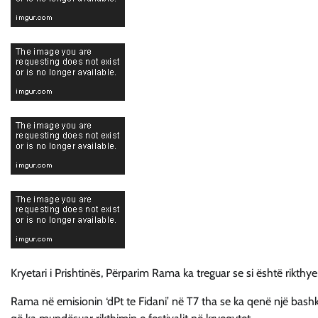
Kryetari i Prishtinës, Përparim Rama ka treguar se si është rikthye
Rama në emisionin ‘dPt te Fidani’ në T7 tha se ka qenë një bashkë