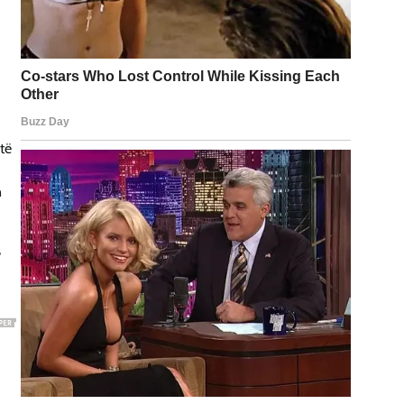
të
n
,