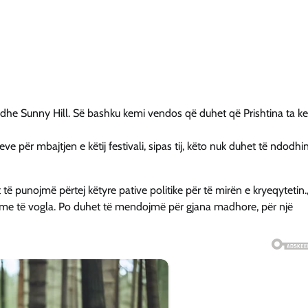
 dhe Sunny Hill. Së bashku kemi vendos që duhet që Prishtina ta ke
e për mbajtjen e këtij festivali, sipas tij, këto nuk duhet të ndodhi
ë punojmë përtej këtyre pative politike për të mirën e kryeqytetin.
ime të vogla. Po duhet të mendojmë për gjana madhore, për një