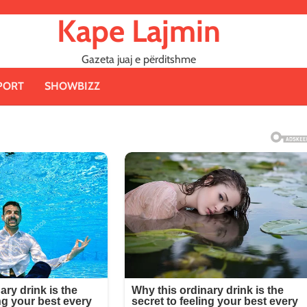
Kape Lajmin
Gazeta juaj e përditshme
PORT
SHOWBIZZ