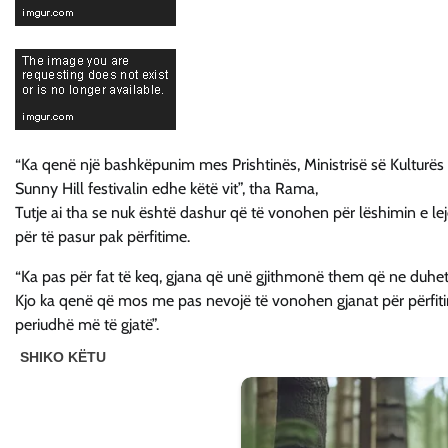
“Ka qenë një bashkëpunim mes Prishtinës, Ministrisë së Kulturës
Sunny Hill festivalin edhe këtë vit”, tha Rama,
Tutje ai tha se nuk është dashur që të vonohen për lëshimin e lejev
për të pasur pak përfitime.
“Ka pas për fat të keq, gjana që unë gjithmonë them që ne duhet t
Kjo ka qenë që mos me pas nevojë të vonohen gjanat për përfit
periudhë më të gjatë”.