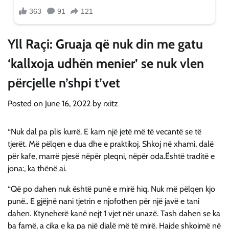
Yll Raçi: Gruaja që nuk din me gatu
‘kallxoja udhën menier’ se nuk vlen
përcjelle n’shpi t’vet
Posted on
June 16, 2022
by
rxitz
“Nuk dal pa plis kurrë. E kam një jetë më të vecantë se të
tjerët. Më pëlqen e dua dhe e praktikoj. Shkoj në xhami, dalë
për kafe, marrë pjesë nëpër pleqni, nëpër oda.Është traditë e
jona:, ka thënë ai.
“Që po dahen nuk është punë e mirë hiq. Nuk më pëlqen kjo
punë.. E gjëjnë nani tjetrin e njofothen për një javë e tani
dahen. Ktyneherë kanë nejt 1 vjet nër unazë. Tash dahen se ka
ba famë, a cika e ka pa një djalë më të mirë. Hajde shkojmë në