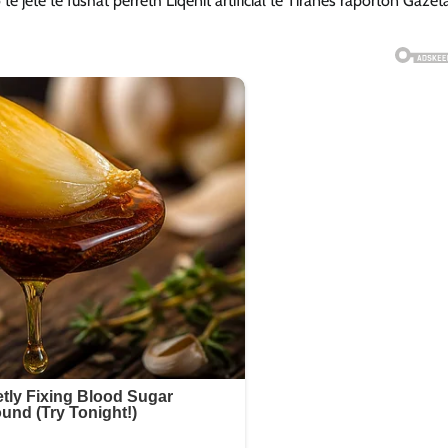
 të jetë te fushat përreth Liqenit artificial të Tiranës raporton Gazet