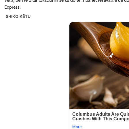
Veliaj bëri të ditur lokacionin se ku do të mbahet festivali, e që do
Express.