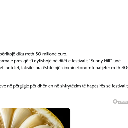
përfitojë diku rreth 50 milionë euro.
ale pres që t’i dyfishojë në ditët e festivalit “Sunny Hill”, unë
, hotelet, taksitë, pra është një zinxhir ekonomik patjetër rreth 40
jeve në përgjigje për dhënien në shfrytëzim të hapësirës së festivalit