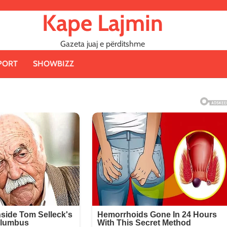
Kape Lajmin
Gazeta juaj e përditshme
PORT
SHOWBIZZ