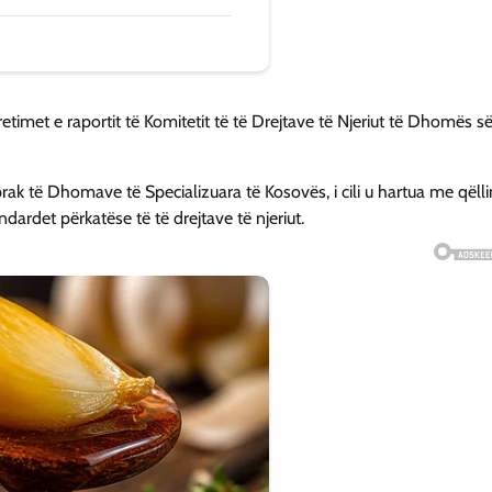
etimet e raportit të Komitetit të të Drejtave të Njeriut të Dhomës s
rak të Dhomave të Specializuara të Kosovës, i cili u hartua me qëll
dardet përkatëse të të drejtave të njeriut.