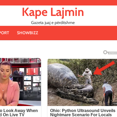
Kape Lajmin
Gazeta juaj e përditshme
PORT
SHOWBIZZ