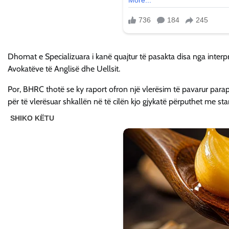
Dhomat e Specializuara i kanë quajtur të pasakta disa nga interpr
Avokatëve të Anglisë dhe Uellsit.
Por, BHRC thotë se ky raport ofron një vlerësim të pavarur parap
për të vlerësuar shkallën në të cilën kjo gjykatë përputhet me stan