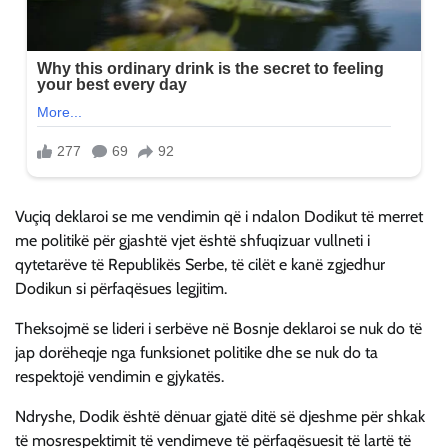
Vuçiq deklaroi se me vendimin që i ndalon Dodikut të merret
me politikë për gjashtë vjet është shfuqizuar vullneti i
qytetarëve të Republikës Serbe, të cilët e kanë zgjedhur
Dodikun si përfaqësues legjitim.
Theksojmë se lideri i serbëve në Bosnje deklaroi se nuk do të
jap dorëheqje nga funksionet politike dhe se nuk do ta
respektojë vendimin e gjykatës.
Ndryshe, Dodik është dënuar gjatë ditë së djeshme për shkak
të mosrespektimit të vendimeve të përfaqësuesit të lartë të