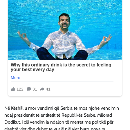
Në Këshill u mor vendimi që Serbia të mos njohë vendimin
ndaj presidentit të entitetit të Republikës Serbe, Milorad
Dodikut, i cili vendim ia ndalon të merret me politikë për
gjashtë vjet dhe duhet të vuajë një vjet burg, nova.rs.