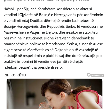
“Këshilli për Sigurinë Kombëtare konsideron se aktet si
vendimi i Gjykatës së Bosnjë e Hercegovinës për konfirmimin
e vendimit ndaj Dodikut dëmtojnë rendin kushtetues të
Bosnje-Hercegovinës dhe Republikës Serbe, të vendosur me
Marrëveshjen e Paqes në Dejton, dhe rrezikojnë stabilitetin,
besimin në institucionet, si dhe karakterin demokratik të
marrëdhënieve politike të brendshme. Serbia, si nënshkruese
e garancive të Marrëveshjes së Dejtonit, do të vazhdojë të
insistojë në respektimin e plotë të saj dhe do të refuzojë çdo
praktikë imponimi të vendimeve jashtë së drejtës
ndërkombëtare“, tha presidenti serb.