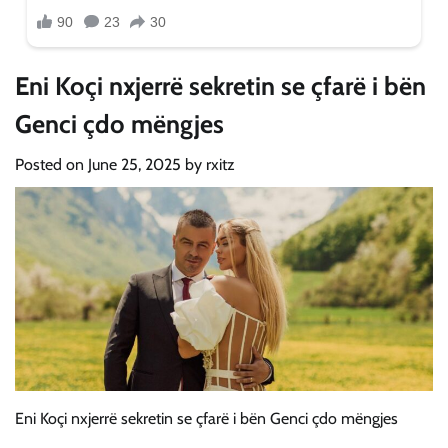
Eni Koçi nxjerrë sekretin se çfarë i bën
Genci çdo mëngjes
Posted on
June 25, 2025
by
rxitz
Eni Koçi nxjerrë sekretin se çfarë i bën Genci çdo mëngjes