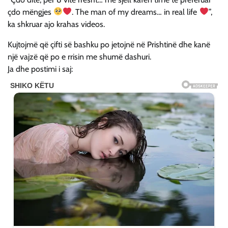
çdo mëngjes
. The man of my dreams… in real life
”,
ka shkruar ajo krahas videos.
Kujtojmë që çifti së bashku po jetojnë në Prishtinë dhe kanë
një vajzë që po e rrisin me shumë dashuri.
Ja dhe postimi i saj: