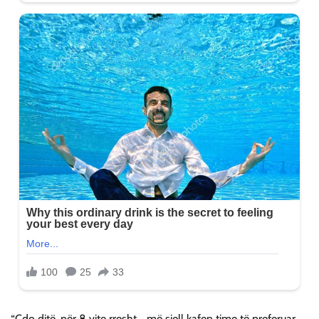
“Çdo ditë, për 8 vite rresht… më sjell kafen time të preferuar