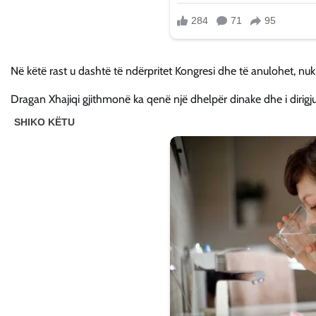
Në këtë rast u dashtë të ndërpritet Kongresi dhe të anulohet, nu
Dragan Xhajiqi gjithmonë ka qenë një dhelpër dinake dhe i dirigj