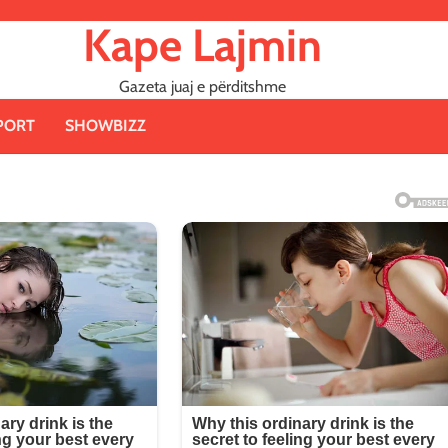
Kape Lajmin
Gazeta juaj e përditshme
PORT
SHOWBIZZ