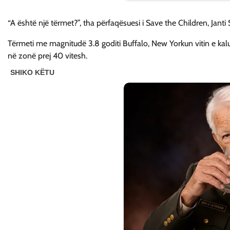
“A është një tërmet?”, tha përfaqësuesi i Save the Children, Janti So
Tërmeti me magnitudë 3.8 goditi Buffalo, New Yorkun vitin e ka
në zonë prej 40 vitesh.