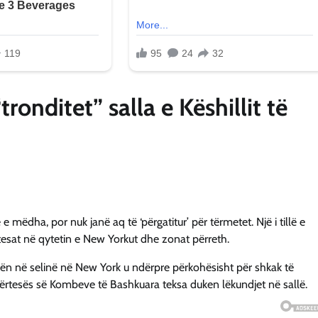
onditet” salla e Këshillit të
ëdha, por nuk janë aq të ‘përgatitur’ për tërmetet. Një i tillë e
tesat në qytetin e New Yorkut dhe zonat përreth.
azën në selinë në New York u ndërpre përkohësisht për shkak të
ërtesës së Kombeve të Bashkuara teksa duken lëkundjet në sallë.