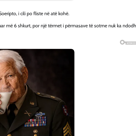
eripto, i cili po fliste në atë kohë.
luar më 6 shkurt, por një tërmet i përmasave të sotme nuk ka ndod