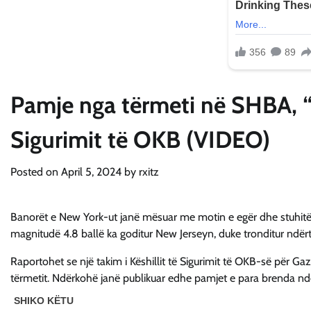
Pamje nga tërmeti në SHBA, “tr
Sigurimit të OKB (VIDEO)
Posted on
April 5, 2024
by
rxitz
Banorët e New York-ut janë mësuar me motin e egër dhe stuhitë e m
magnitudë 4.8 ballë ka goditur New Jerseyn, duke tronditur ndër
Raportohet se një takim i Këshillit të Sigurimit të OKB-së për G
tërmetit. Ndërkohë janë publikuar edhe pamjet e para brenda nd