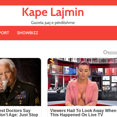
Kape Lajmin
Gazeta juaj e përditshme
PORT
SHOWBIZZ