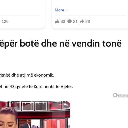
nëpër botë dhe në vendin tonë
renjtë dhe atij më ekonomik.
 në 42 qytete të Kontinentit të Vjetër.