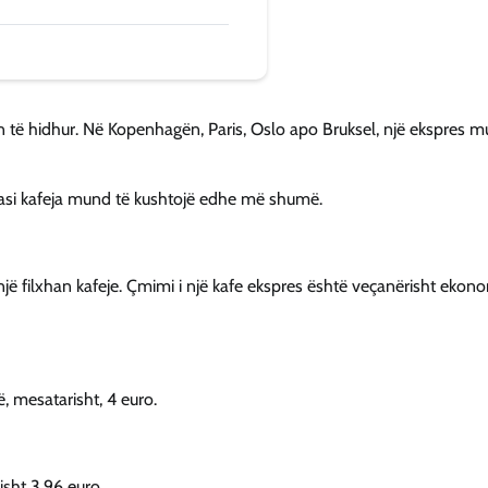
n të hidhur. Në Kopenhagën, Paris, Oslo apo Bruksel, një ekspres 
pasi kafeja mund të kushtojë edhe më shumë.
 një filxhan kafeje. Çmimi i një kafe ekspres është veçanërisht ekon
 mesatarisht, 4 euro.
isht 3.96 euro.