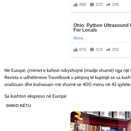
Në Europë, çmimet e kafesë ndryshojnë (madje shumë) nga një kr
Revista e udhëtimeve Travelbook u përpoq të kuptojë se sa kusht
analizuan dhe krahasuan më shumë se 400 menu në 42 qytete.
Sa kushton ekspreso në Europë