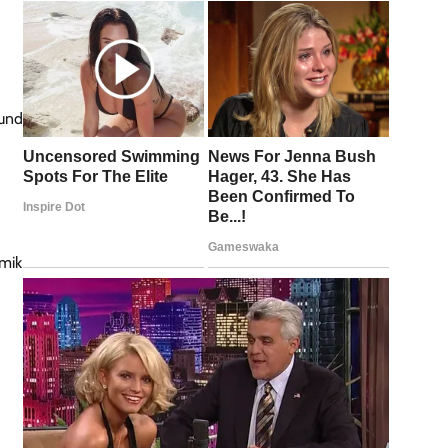
mund
omik