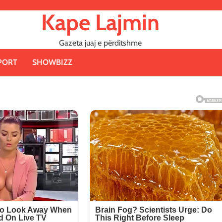
Kape Lajmin
Gazeta juaj e përditshme
PORT
SHOWBIZZ