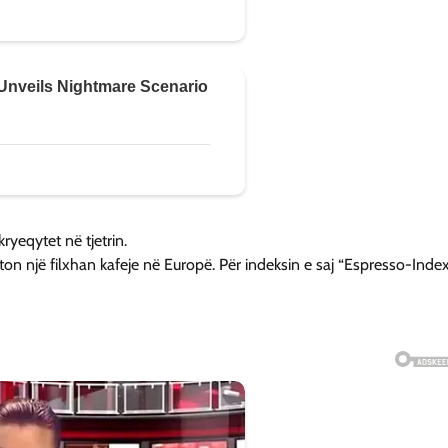
yeqytet në tjetrin.
on një filxhan kafeje në Europë. Për indeksin e saj “Espresso-Index