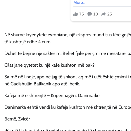
Në shumë kryeqytete evropiane, një ekspres mund t’ua lërë gojë
të kushtojë edhe 4 euro.
Duhet të bëjmë një saktësim. Bëhet fjalë për çmime mesatare, 
Cilat janë qytetet ku një kafe kushton më pak?
Sa më në lindje, apo në jug të shkoni, aq më i ulët është çmimi i
në Gadishullin Ballkanik apo atë Iberik.
Kafeja më e shtrenjtë – Kopenhagën, Danimarkë
Danimarka është vendi ku kafeja kushton më shtrenjtë në Europë,
Bernë, Zvicër
Për një filxhan kafe në qytetin zviceran do të shpenzoni mesatar