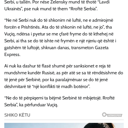
Serbi, u tallën. Por nëse Zelensky mund të thotë “Lavdi
Ukrainës”, pse nuk mund të them “Rroftë Serbia”.
“Ne në Serbi nuk do të shkonim në luftë, ne e admirojmë
forcën e Prishtinës. Ata do të shkonin në luftë, ne jo”, tha
Vuçiq, ndërsa i pyetur se me çfarë fryme do të kthehej në
Serbi, ai tha se do të ishte në frymën e një njeriu që është i
gatshëm të luftojë, shkruan danas, transmeton Gazeta
Express.
Ai nuk ka dashur të flasë shumë për sanksionet e reja të
mundshme kundër Rusisë, as për atë se sa të rëndësishme do
të jenë për Serbinë, por ka paralajmëruar se do të jenë
dëshmitarë të “një konflikti të madh botëror”.
“Ne do të përpiqemi ta bëjmë Serbinë të mbijetojë. Rroftë
Serbia”, ka përfunduar Vuçiq.