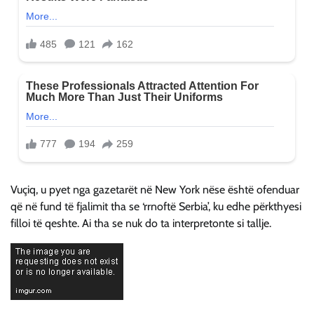
Vuçiq, u pyet nga gazetarët në New York nëse është ofenduar
që në fund të fjalimit tha se ‘rrnoftë Serbia’, ku edhe përkthyesi
filloi të qeshte. Ai tha se nuk do ta interpretonte si tallje.