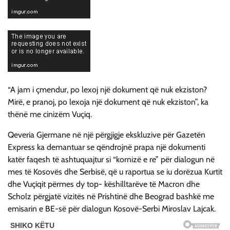
“A jam i çmendur, po lexoj një dokument që nuk ekziston?
Mirë, e pranoj, po lexoja një dokument që nuk ekziston”, ka
thënë me cinizëm Vuçiq.
Qeveria Gjermane në një përgjigje ekskluzive për Gazetën
Express ka demantuar se qëndrojnë prapa një dokumenti
katër faqesh të ashtuquajtur si “kornizë e re” për dialogun në
mes të Kosovës dhe Serbisë, që u raportua se iu dorëzua Kurtit
dhe Vuçiqit përmes dy top- këshilltarëve të Macron dhe
Scholz përgjatë vizitës në Prishtinë dhe Beograd bashkë me
emisarin e BE-së për dialogun Kosovë-Serbi Miroslav Lajcak.