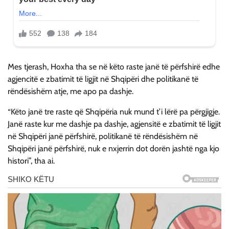
Mes tjerash, Hoxha tha se në këto raste janë të përfshirë edhe
agjencitë e zbatimit të ligjit në Shqipëri dhe politikanë të
rëndësishëm atje, me apo pa dashje.
“Këto janë tre raste që Shqipëria nuk mund t’i lërë pa përgjigje.
Janë raste kur me dashje pa dashje, agjensitë e zbatimit të ligjit
në Shqipëri janë përfshirë, politikanë të rëndësishëm në
Shqipëri janë përfshirë, nuk e nxjerrin dot dorën jashtë nga kjo
histori”, tha ai.