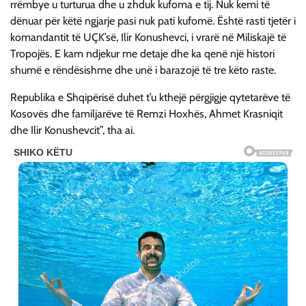
rrëmbye u turturua dhe u zhduk kufoma e tij. Nuk kemi të
dënuar për këtë ngjarje pasi nuk pati kufomë. Është rasti tjetër i
komandantit të UÇK’së, Ilir Konushevci, i vrarë në Miliskajë të
Tropojës. E kam ndjekur me detaje dhe ka qenë një histori
shumë e rëndësishme dhe unë i barazojë të tre këto raste.
Republika e Shqipërisë duhet t’u kthejë përgjigje qytetarëve të
Kosovës dhe familjarëve të Remzi Hoxhës, Ahmet Krasniqit
dhe Ilir Konushevcit”, tha ai.