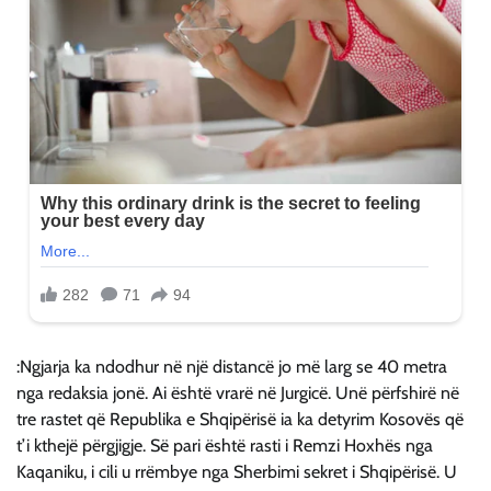
:Ngjarja ka ndodhur në një distancë jo më larg se 40 metra
nga redaksia jonë. Ai është vrarë në Jurgicë. Unë përfshirë në
tre rastet që Republika e Shqipërisë ia ka detyrim Kosovës që
t’i kthejë përgjigje. Së pari është rasti i Remzi Hoxhës nga
Kaqaniku, i cili u rrëmbye nga Sherbimi sekret i Shqipërisë. U