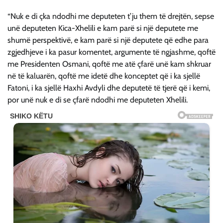
“Nuk e di çka ndodhi me deputeten t’ju them të drejtën, sepse
unë deputeten Kica-Xhelili e kam parë si një deputete me
shumë perspektivë, e kam parë si një deputete që edhe para
zgjedhjeve i ka pasur komentet, argumente të ngjashme, qoftë
me Presidenten Osmani, qoftë me atë çfarë unë kam shkruar
në të kaluarën, qoftë me idetë dhe konceptet që i ka sjellë
Fatoni, i ka sjellë Haxhi Avdyli dhe deputetë të tjerë që i kemi,
por unë nuk e di se çfarë ndodhi me deputeten Xhelili.