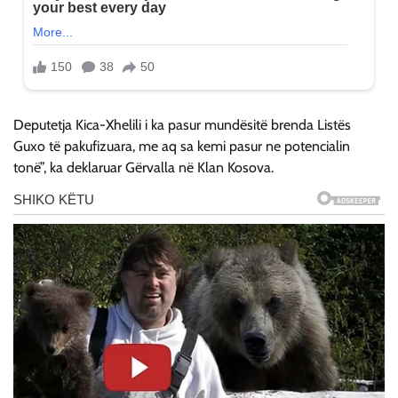
Deputetja Kica-Xhelili i ka pasur mundësitë brenda Listës
Guxo të pakufizuara, me aq sa kemi pasur ne potencialin
tonë”, ka deklaruar Gërvalla në Klan Kosova.