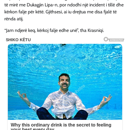
të mirë me Dukagjin Lipa-n, por ndodhi një incident i tillë dhe
kërkon falje për këtë. Gjithsesi, ai iu drejtua me disa fjalë të
rënda atij.
“Jam ndjerë keq, kërkoj falje edhe unë”, tha Krasniqi.