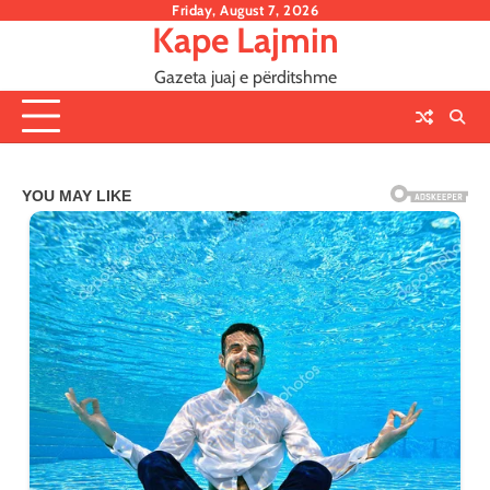
Skip
Friday, August 7, 2026
Kape Lajmin
to
content
Gazeta juaj e përditshme