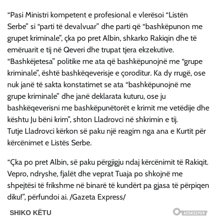
“Pasi Ministri kompetent e profesional e vlerësoi “Listën
Serbe” si “parti të devalvuar” dhe parti që “bashkëpunon me
grupet kriminale”, çka po pret Albin, shkarko Rakiqin dhe të
emëruarit e tij në Qeveri dhe trupat tjera ekzekutive.
“Bashkëjetesa” politike me ata që bashkëpunojnë me “grupe
kriminale”, është bashkëqeverisje e çoroditur. Ka dy rrugë, ose
nuk janë të sakta konstatimet se ata “bashkëpunojnë me
grupe kriminale” dhe janë deklarata kuturu, ose ju
bashkëqeverisni me bashkëpunëtorët e krimit me vetëdije dhe
kështu Ju bëni krim”, shton Lladrovci në shkrimin e tij.
Tutje Lladrovci kërkon së paku një reagim nga ana e Kurtit për
kërcënimet e Listës Serbe.
“Çka po pret Albin, së paku përgjigju ndaj kërcënimit të Rakiqit.
Vepro, ndryshe, fjalët dhe veprat Tuaja po shkojnë me
shpejtësi të frikshme në binarë të kundërt pa gjasa të përpiqen
diku!”, përfundoi ai. /Gazeta Express/