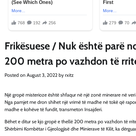
Frikësuese / Nuk është parë n
200 metra po vazhdon të rrite
Posted on
August 3, 2022
by
rxitz
Një gropë misterioze është shfaqur në një zonë minerare në veri t
Nga pamjet me dron shihet një vrimë të madhe në tokë që raporto
madhe e kohëve të fundit, transmeton Insajderi.
Bëhet e ditur se kjo gropë e thellë 200 metra po vazhdon të rritet
Shërbimi Kombëtar i Gjeologjisë dhe Minierave të Kilit, ka dërgua