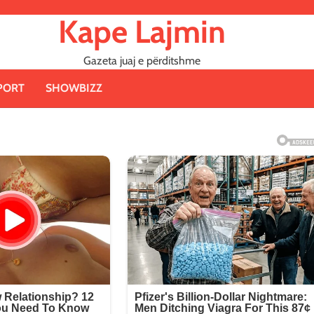
Kape Lajmin
Gazeta juaj e përditshme
PORT
SHOWBIZZ