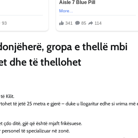
donjëherë, gropa e thellë mbi
t dhe të thellohet
ë Kilit.
het të jetë 25 metra e gjerë – duke u llogaritur edhe si vrima më 
 çdo ditë, gjë që është mjaft frikësuese.
r personel të specializuar në zonë.