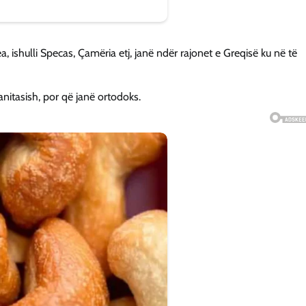
a, ishulli Specas, Çamëria etj, janë ndër rajonet e Greqisë ku në të
nitasish, por që janë ortodoks.