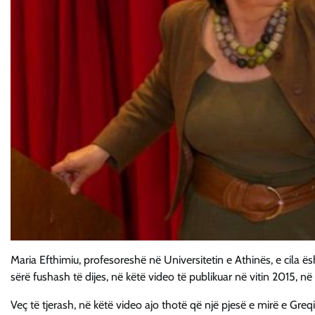
Maria Efthimiu, profesoreshë në Universitetin e Athinës, e cila ë
sërë fushash të dijes, në këtë video të publikuar në vitin 2015, në 
Veç të tjerash, në këtë video ajo thotë që një pjesë e mirë e Greqis