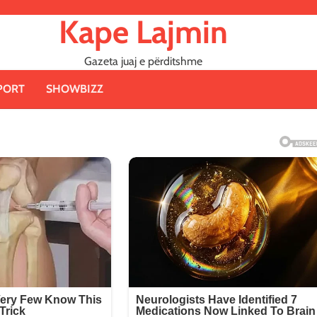
Kape Lajmin
Gazeta juaj e përditshme
PORT
SHOWBIZZ