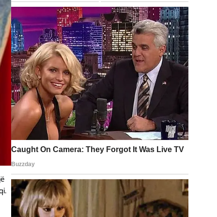
jë
qi.