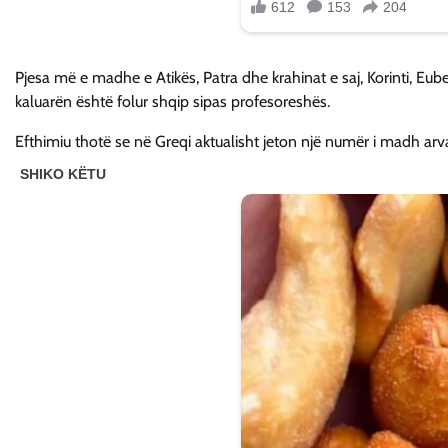
Pjesa më e madhe e Atikës, Patra dhe krahinat e saj, Korinti, Eube
kaluarën është folur shqip sipas profesoreshës.
Efthimiu thotë se në Greqi aktualisht jeton një numër i madh arva