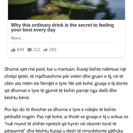
Shumë vjet më parë, kur u martuan, Kusiqi kishte ndërtuar një
shtëpi tjetër, të mjaftueshme për veten dhe gruan e tij, në të
cilën ata rritën tre fëmijët e tyre. Në atë kohë, gruaja e tij donte
që dhomat e tyre të gjumit të kishin pamje nga dielli dhe
kështu bënë.
Por kjo do të thoshte se dhoma e tyre e ndejës të kishte
përballë rrugën. Pas një kohe, ai thotë se gruaja e tij u ankua se
“nuk mund të shihte njerëzit që hynin në oborrin tonë të
përparmë” dhe kështu Kusiqi u desh të rimodelonte gjithçka.