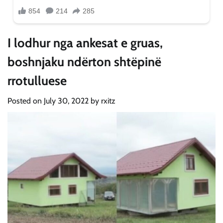
I lodhur nga ankesat e gruas,
boshnjaku ndërton shtëpinë
rrotulluese
Posted on
July 30, 2022
by
rxitz