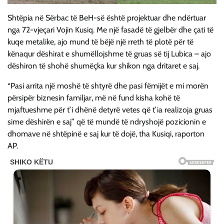
Shtëpia në Sërbac të BeH-së është projektuar dhe ndërtuar
nga 72-vjeçari Vojin Kusiq. Me një fasadë të gjelbër dhe çati të
kuqe metalike, ajo mund të bëjë një rreth të plotë për të
kënaqur dëshirat e shumëllojshme të gruas së tij Lubica – ajo
dëshiron të shohë shumëçka kur shikon nga dritaret e saj.
“Pasi arrita një moshë të shtyrë dhe pasi fëmijët e mi morën
përsipër biznesin familjar, më në fund kisha kohë të
mjaftueshme për t’i dhënë detyrë vetes që t’ia realizoja gruas
sime dëshirën e saj” që të mundë të ndryshojë pozicionin e
dhomave në shtëpinë e saj kur të dojë, tha Kusiqi, raporton
AP.