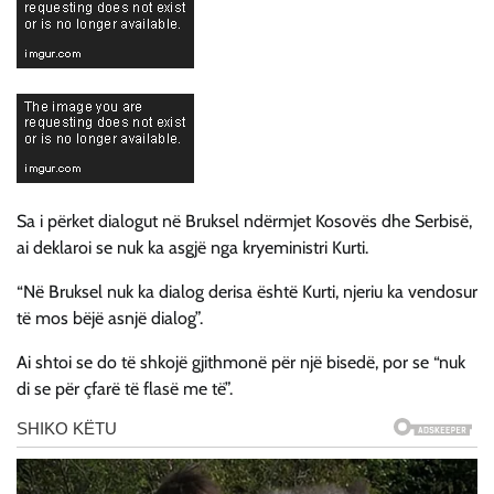
Sa i përket dialogut në Bruksel ndërmjet Kosovës dhe Serbisë,
ai deklaroi se nuk ka asgjë nga kryeministri Kurti.
“Në Bruksel nuk ka dialog derisa është Kurti, njeriu ka vendosur
të mos bëjë asnjë dialog”.
Ai shtoi se do të shkojë gjithmonë për një bisedë, por se “nuk
di se për çfarë të flasë me të”.