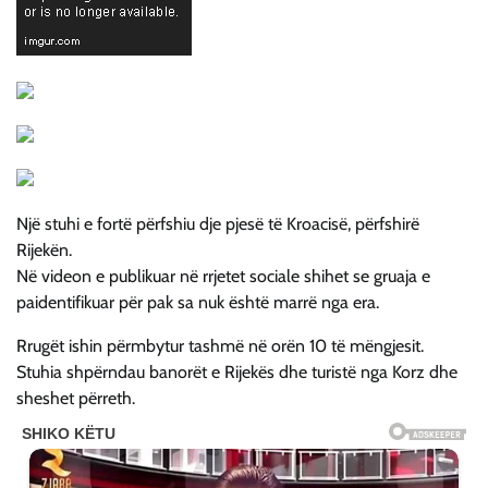
Një stuhi e fortë përfshiu dje pjesë të Kroacisë, përfshirë
Rijekën.
Në videon e publikuar në rrjetet sociale shihet se gruaja e
paidentifikuar për pak sa nuk është marrë nga era.
Rrugët ishin përmbytur tashmë në orën 10 të mëngjesit.
Stuhia shpërndau banorët e Rijekës dhe turistë nga Korz dhe
sheshet përreth.