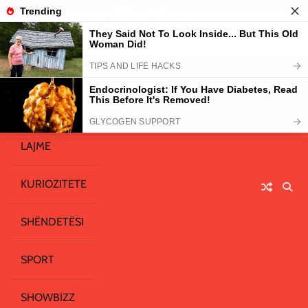
Skip
Friday, August 7, 2026
Kape Lajmin
to
content
Gazeta juaj e përditshme
HOME
LAJME
KURIOZITETE
SHËNDETËSI
SPORT
SHOWBIZZ