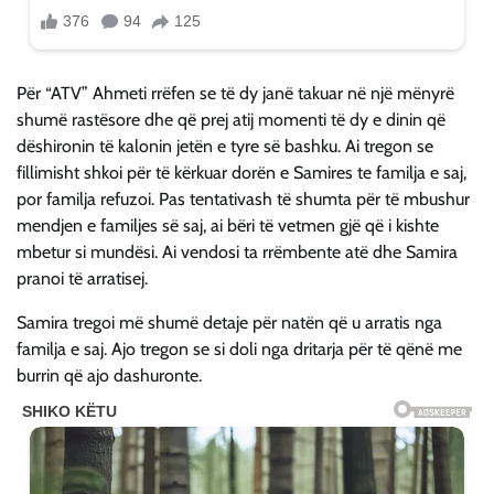
Për “ATV” Ahmeti rrëfen se të dy janë takuar në një mënyrë
shumë rastësore dhe që prej atij momenti të dy e dinin që
dëshironin të kalonin jetën e tyre së bashku. Ai tregon se
fillimisht shkoi për të kërkuar dorën e Samires te familja e saj,
por familja refuzoi. Pas tentativash të shumta për të mbushur
mendjen e familjes së saj, ai bëri të vetmen gjë që i kishte
mbetur si mundësi. Ai vendosi ta rrëmbente atë dhe Samira
pranoi të arratisej.
Samira tregoi më shumë detaje për natën që u arratis nga
familja e saj. Ajo tregon se si doli nga dritarja për të qënë me
burrin që ajo dashuronte.