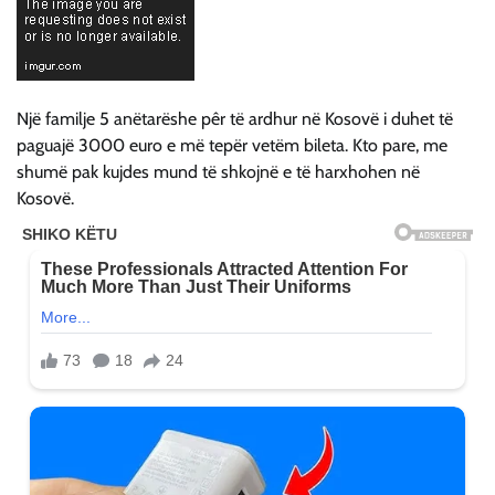
Një familje 5 anëtarëshe pêr të ardhur në Kosovë i duhet të
paguajë 3000 euro e më tepër vetëm bileta. Kto pare, me
shumë pak kujdes mund të shkojnë e të harxhohen në
Kosovë.