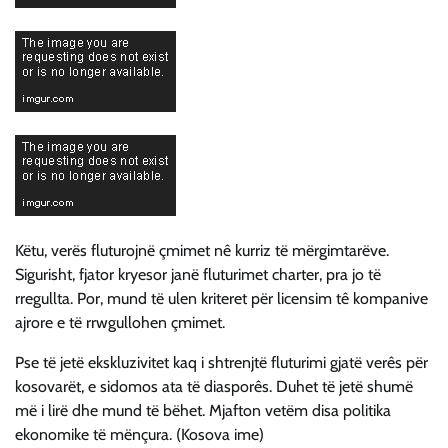
Këtu, verës fluturojnë çmimet nê kurriz të mërgimtarëve.
Sigurisht, fjator kryesor janë fluturimet charter, pra jo të
rregullta. Por, mund të ulen kriteret për licensim tê kompanive
ajrore e të rrwgullohen çmimet.
Pse të jetë ekskluzivitet kaq i shtrenjtë fluturimi gjatë verês për
kosovarët, e sidomos ata të diasporês. Duhet të jetë shumë
më i lirë dhe mund të bëhet. Mjafton vetëm disa politika
ekonomike të mënçura. (Kosova ime)