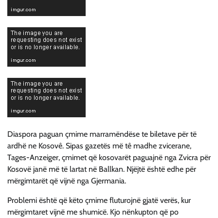
Diaspora paguan çmime marramëndëse te biletave për të
ardhë ne Kosovê. Sipas gazetës më tê madhe zvicerane,
Tages-Anzeiger, çmimet që kosovarët paguajnë nga Zvicra për
Kosovë janë më të lartat në Ballkan. Njëjtë është edhe për
mërgimtarët që vijnë nga Gjermania.
Problemi është që këto çmime fluturojnë gjatë verës, kur
mërgimtaret vijnë me shumicë. Kjo nënkupton që po