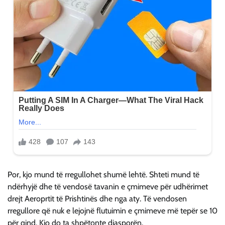
Por, kjo mund të rregullohet shumë lehtë. Shteti mund të
ndërhyjë dhe të vendosë tavanin e çmimeve për udhërimet
drejt Aeroprtit të Prishtinës dhe nga aty. Të vendosen
rregullore që nuk e lejojnë flutuimin e çmimeve më tepër se 10
për qind. Kjo do ta shpëtonte diasporën.