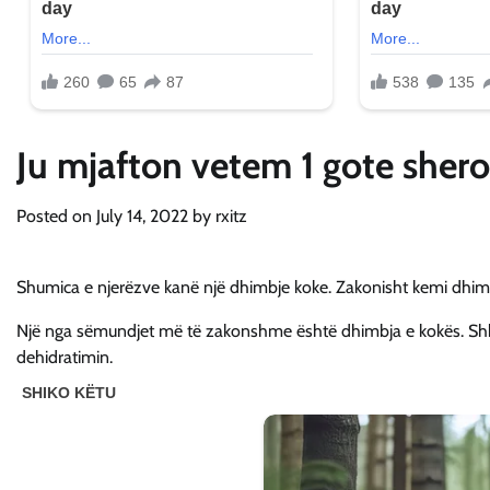
Ju mjafton vetem 1 gote sher
Posted on
July 14, 2022
by
rxitz
Shumica e njerëzve kanë një dhimbje koke. Zakonisht kemi dhimbje
Një nga sëmundjet më të zakonshme është dhimbja e kokës. Shkaq
dehidratimin.