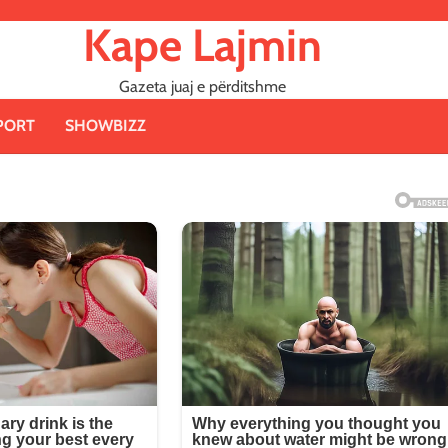
Kape Lajmin
Gazeta juaj e përditshme
PORT
SHOWBIZZ