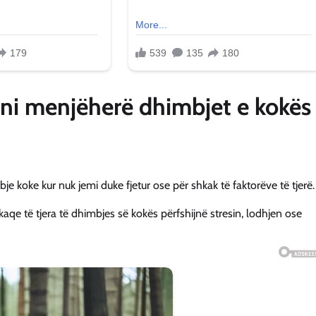
oni menjëherë dhimbjet e kokës
 koke kur nuk jemi duke fjetur ose për shkak të faktorëve të tjerë.
e të tjera të dhimbjes së kokës përfshijnë stresin, lodhjen ose