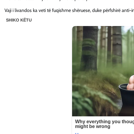
Vaji i livandos ka veti të fuqishme shëruese, duke përfshirë anti-i