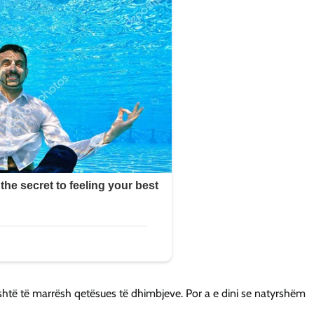
shtë të marrësh qetësues të dhimbjeve. Por a e dini se natyrshëm