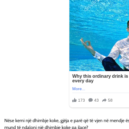
Nëse kemi një dhimbje koke, gjëja e parë që të vjen në mendje ë
mund të ndaloni një dhimbje koke pa ilaçe?