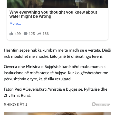
Heshtim sepse nuk ka kumbim më të madh se e vërteta. Dielli
nuk mbulohet me shoshë; këto janë të dhënat nga tereni.
Qeveria dhe Ministria e Bujqësisë, kanë bërë maksimumin si
institucione në mbështetje të bujqve. Kur kjo gërshetohet me
përkushtimin e tyre, ka të tilla rezultate!
Faton Peci #QeveriaKurti Ministria e Bujqësisë, Pylltarisë dhe
Zhvillimit Rural.