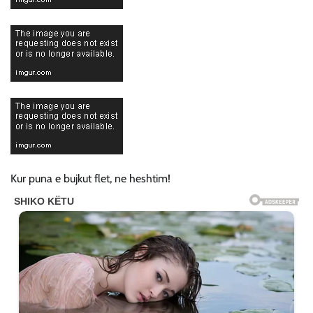
Kur puna e bujkut flet, ne heshtim!