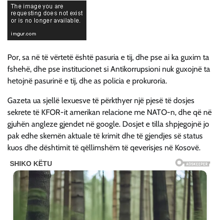
Por, sa në të vërtetë është pasuria e tij, dhe pse ai ka guxim ta
fshehë, dhe pse institucionet si Antikorrupsioni nuk guxojnë ta
hetojnë pasurinë e tij, dhe as policia e prokuroria.
Gazeta ua sjellë lexuesve të përkthyer një pjesë të dosjes
sekrete të KFOR-it amerikan relacione me NATO-n, dhe që në
gjuhën angleze gjendet në google. Dosjet e tilla shpjegojnë jo
pak edhe skemën aktuale të krimit dhe të gjendjes së status
kuos dhe dështimit të qëllimshëm të qeverisjes në Kosovë.