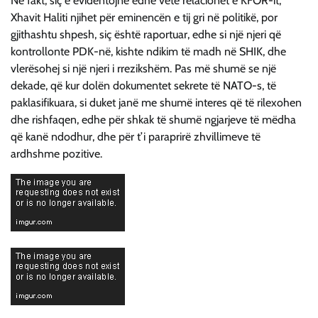
Në fakt, siç e evidentojnë edhe vetë relacionet e KFOR-it,
Xhavit Haliti njihet për eminencën e tij gri në politikë, por
gjithashtu shpesh, siç është raportuar, edhe si një njeri që
kontrollonte PDK-në, kishte ndikim të madh në SHIK, dhe
vlerësohej si një njeri i rrezikshëm. Pas më shumë se një
dekade, që kur dolën dokumentet sekrete të NATO-s, të
paklasifikuara, si duket janë me shumë interes që të rilexohen
dhe rishfaqen, edhe për shkak të shumë ngjarjeve të mëdha
që kanë ndodhur, dhe për t’i paraprirë zhvillimeve të
ardhshme pozitive.