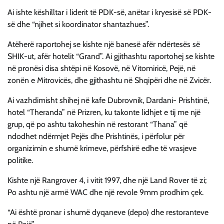
Ai ishte këshilltar i liderit të PDK-së, anëtar i kryesisë së PDK-
së dhe “njihet si koordinator shantazhues”.
Atëherë raportohej se kishte një banesë afër ndërtesës së
SHIK-ut, afër hotelit “Grand”. Ai gjithashtu raportohej se kishte
në pronësi disa shtëpi në Kosovë, në Vitomiricë, Pejë, në
zonën e Mitrovicës, dhe gjithashtu në Shqipëri dhe në Zvicër.
Ai vazhdimisht shihej në kafe Dubrovnik, Dardani- Prishtinë,
hotel “Theranda” në Prizren, ku takonte lidhjet e tij me një
grup, që po ashtu takoheshin në restorant “Thana” që
ndodhet ndërmjet Pejës dhe Prishtinës, i përfolur për
organizimin e shumë krimeve, përfshirë edhe të vrasjeve
politike.
Kishte një Rangrover 4, i vitit 1997, dhe një Land Rover të zi;
Po ashtu një armë WAC dhe një revole 9mm prodhim çek.
“Ai është pronar i shumë dyqaneve (depo) dhe restoranteve