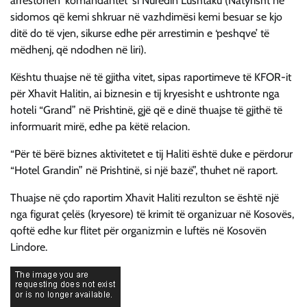
arrestohen ‘komandantët’ si Nuredin Lushtaku (Natyrisht ne
sidomos që kemi shkruar në vazhdimësi kemi besuar se kjo
ditë do të vjen, sikurse edhe për arrestimin e ‘peshqve’ të
mëdhenj, që ndodhen në liri).
Kështu thuajse në të gjitha vitet, sipas raportimeve të KFOR-it
për Xhavit Halitin, ai biznesin e tij kryesisht e ushtronte nga
hoteli “Grand” në Prishtinë, gjë që e dinë thuajse të gjithë të
informuarit mirë, edhe pa këtë relacion.
“Për të bërë biznes aktivitetet e tij Haliti është duke e përdorur
“Hotel Grandin” në Prishtinë, si një bazë”, thuhet në raport.
Thuajse në çdo raportim Xhavit Haliti rezulton se është një
nga figurat çelës (kryesore) të krimit të organizuar në Kosovës,
qoftë edhe kur flitet për organizmin e luftës në Kosovën
Lindore.