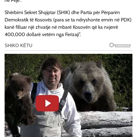
në Pejë”.
Shërbimi Sekret Shqiptar (SHIK) dhe Partia për Përparim
Demokratik të Kosovës (para se ta ndryshonte emrin në PDK)
kanë filluar një zhvatje në mbarë Kosovën që ka nxjerrë
400,000 dollarë vetëm nga Ferizaji”.