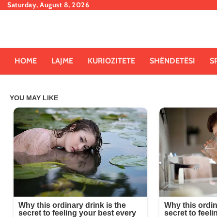
Skip
Saturday, August 8, 2026
to
content
HOME
LAJME
KURIOZITETE
SHËNDETËSI
S