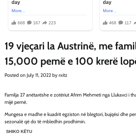
19 vjeçari la Austrinë, me fam
15,000 pemë e 100 krerë lop
Posted on
July 11, 2022
by
rxitz
Familja 27 anëtarëshe e zotëriut Afrim Mehmeti nga Llukavci i th
mijë pemë.
Mungesa e madhe e kuadrit egziston në blegtori, bujqësi dhe pem
sezonalë që do të mbledhin prodhimin.