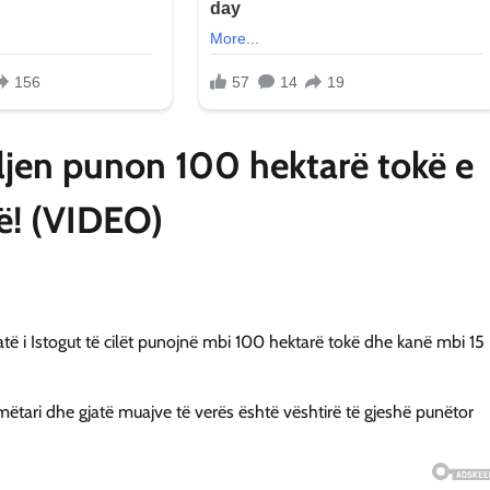
iljen punon 100 hektarë tokë e
ë! (VIDEO)
atë i Istogut të cilët punojnë mbi 100 hektarë tokë dhe kanë mbi 15
ëtari dhe gjatë muajve të verës është vështirë të gjeshë punëtor