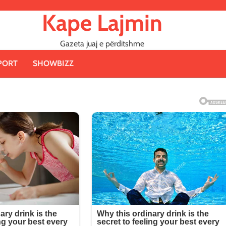
Kape Lajmin
Gazeta juaj e përditshme
PORT
SHOWBIZZ