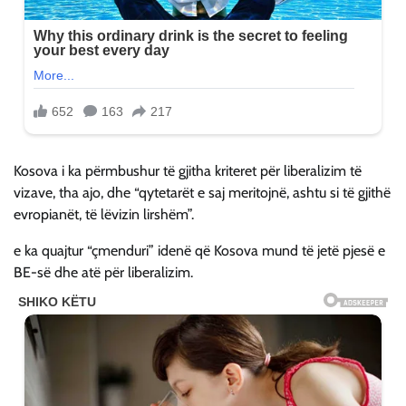
Kosova i ka përmbushur të gjitha kriteret për liberalizim të
vizave, tha ajo, dhe “qytetarët e saj meritojnë, ashtu si të gjithë
evropianët, të lëvizin lirshëm”.
e ka quajtur “çmenduri” idenë që Kosova mund të jetë pjesë e
BE-së dhe atë për liberalizim.